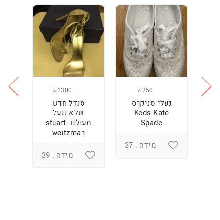
₪1300
₪250
נעלי סניקרס
סנדל חדש
ס
Keds Kate
שלא ננעל
Spade
מעולם- stuart
weitzman
מידה : 37
מידה : 39