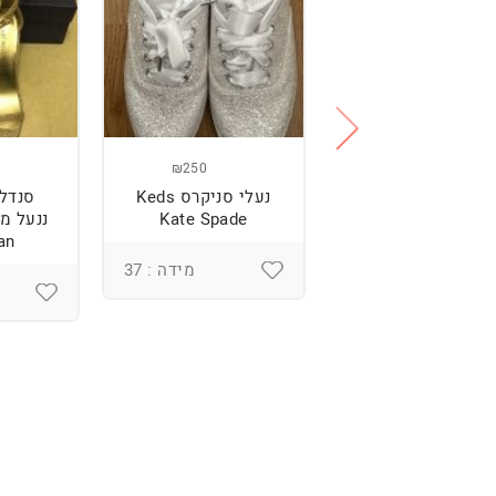
₪250
₪250
נעליים של רוני
נעלי סניקרס Keds
סנדל
קנטור
Kate Spade
an
מידה : 37