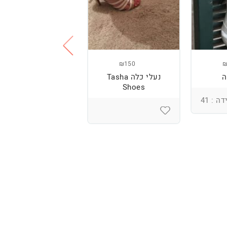
₪300
₪150
₪
ה
נעלי כלה Tasha
נעלי עקב + נעליים
Shoes
שטוחות
ה : 41
מידה : 39