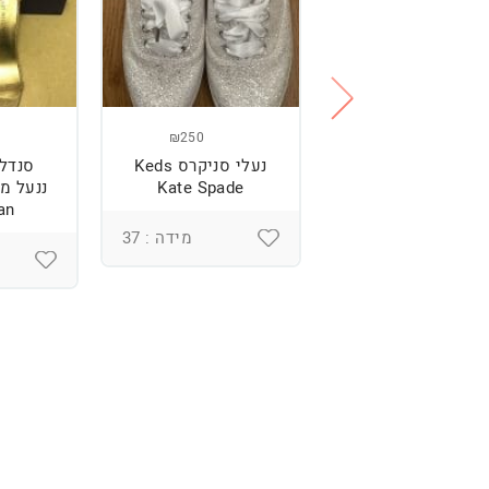
₪250
₪250
נעליים של רוני
נעלי סניקרס Keds
סנדל
קנטור
Kate Spade
an
מידה : 37