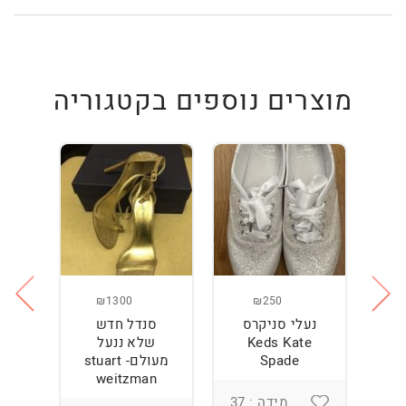
מוצרים נוספים בקטגוריה
₪1300
₪250
נעלי סניקרס
סנדל חדש
ס
Keds Kate
שלא ננעל
Spade
מעולם- stuart
weitzman
מידה : 37