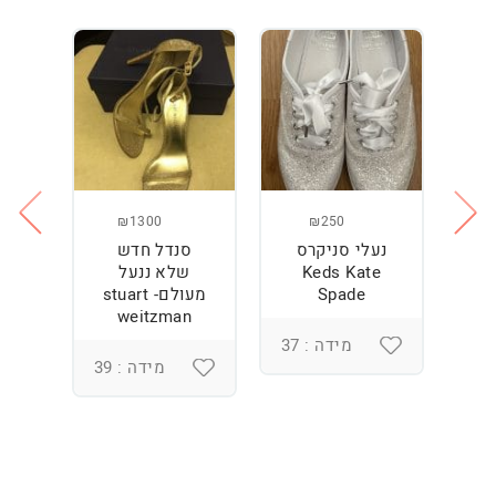
₪1300
₪250
נעלי סניקרס
סנדל חדש
ס
Keds Kate
שלא ננעל
Spade
מעולם- stuart
weitzman
מידה : 37
מידה : 39