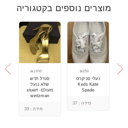
מוצרים נוספים בקטגוריה
₪1300
₪250
ני
נעלי סניקרס
סנדל חדש
ס
Keds Kate
שלא ננעל
Spade
מעולם- stuart
weitzman
מידה : 37
מידה : 39