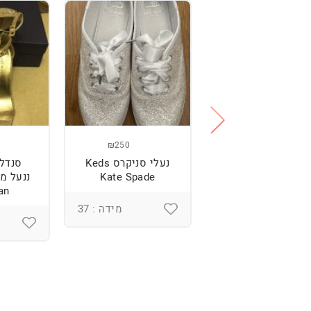
₪250
₪250
נעליים של רוני
נעלי סניקרס Keds
סנדל
קנטור
Kate Spade
an
מידה : 37