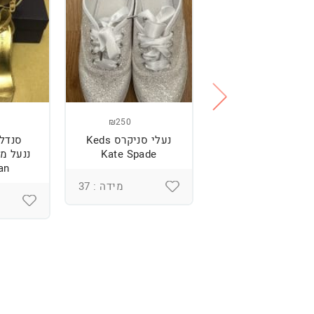
₪250
₪250
נעליים של רוני
נעלי סניקרס Keds
סנדל
קנטור
Kate Spade
an
מידה : 37