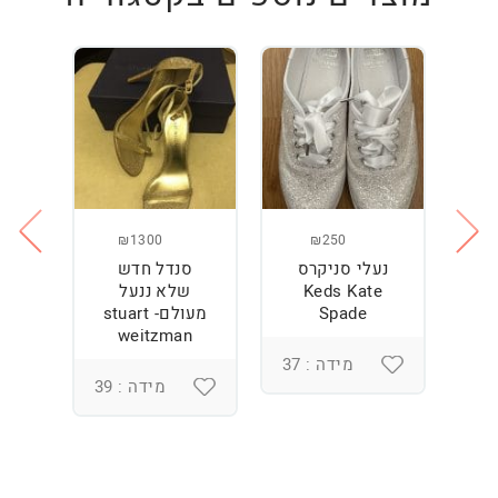
₪1300
₪250
נעלי סניקרס
סנדל חדש
ס
Keds Kate
שלא ננעל
Spade
מעולם- stuart
weitzman
מידה : 37
מידה : 39