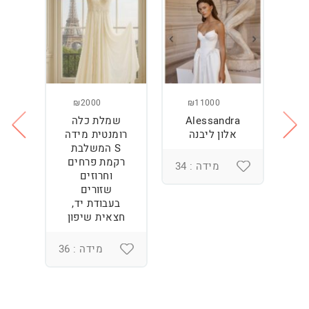
₪2000
₪11000
Alessandra
שמלת כלה
ש
ה
אלון ליבנה
רומנטית מידה
S המשלבת
רקמת פרחים
מידה : 34
וחרוזים
3
שזורים
בעבודת יד,
חצאית שיפון
מידה : 36