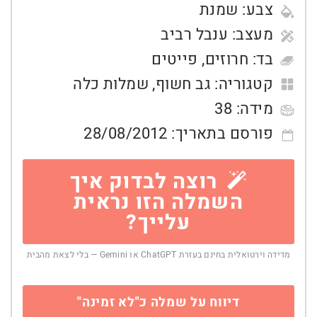
צבע:
שמנת
מעצב:
ענבל רביב
בד:
חרוזים
,
פייטים
קטגוריה:
גב חשוף
,
שמלות כלה
מידה:
38
פורסם בתאריך:
28/08/2012
רוצה לבדוק איך
השמלה הזו נראית
עלייך?
מדידה וירטואלית בחינם בעזרת ChatGPT או Gemini — בלי לצאת מהבית
דיווח על שמלה כ"לא זמינה"