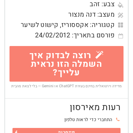
צבע:
זהב
מעצב:
דנה מנצור
קטגוריה:
אקססוריז
,
קישוט לשיער
פורסם בתאריך:
24/02/2012
רוצה לבדוק איך
השמלה הזו נראית
עלייך?
מדידה וירטואלית בחינם בעזרת ChatGPT או Gemini — בלי לצאת מהבית
רעות מאירסון
התחברי כדי לראות טלפון
פייסבוק