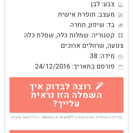
צבע:
לבן
מעצב:
תופרת אישית
בד:
שיפון
,
תחרה
קטגוריה:
שמלות כלה
,
שמלת כלה
צנועה
,
שרוולים ארוכים
מידה:
38
פורסם בתאריך:
24/12/2016
רוצה לבדוק איך
השמלה הזו נראית
עלייך?
מדידה וירטואלית בחינם בעזרת ChatGPT או Gemini — בלי לצאת מהבית