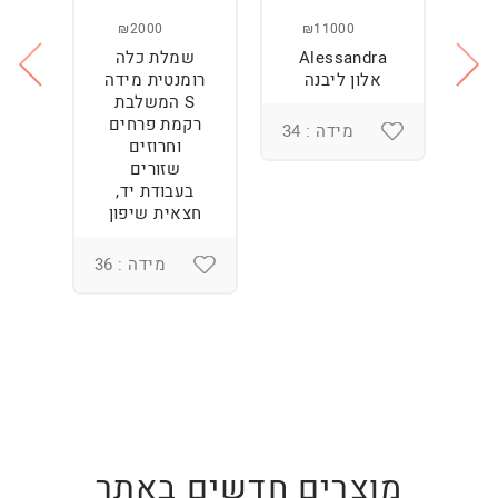
₪2000
₪11000
Alessandra
שמלת כלה
ש
ה
אלון ליבנה
רומנטית מידה
S המשלבת
רקמת פרחים
מידה : 34
וחרוזים
3
שזורים
בעבודת יד,
חצאית שיפון
מידה : 36
מוצרים חדשים באתר