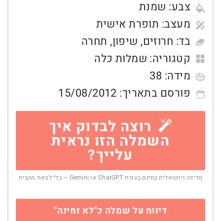
צבע:
שמנת
מעצב:
תופרת אישית
בד:
חרוזים
,
שיפון
,
תחרה
קטגוריה:
שמלות כלה
מידה:
38
פורסם בתאריך:
15/08/2012
רוצה לבדוק איך
השמלה הזו נראית
עלייך?
מדידה וירטואלית בחינם בעזרת ChatGPT או Gemini — בלי לצאת מהבית
דיווח על שמלה כ"לא זמינה"