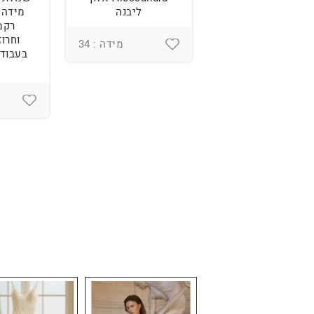
נוחה וטרנדית.
ליבנה
רקמ
וחרוז
מידה : 36
מידה : 34
בעבודת