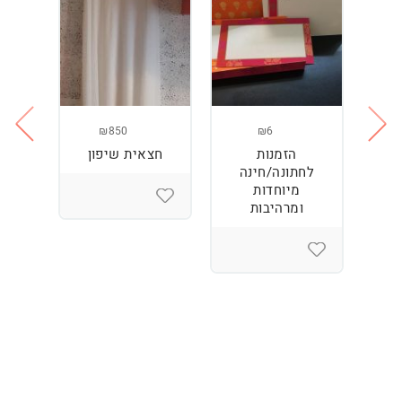
₪850
₪6
הזמנות
חצאית שיפון
נר
חן
לחתונה/חינה
+
מיוחדות
ומרהיבות