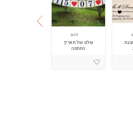
₪14
₪25
צבת
שלט של תאריך
אטבים בצורת לב
החתונה