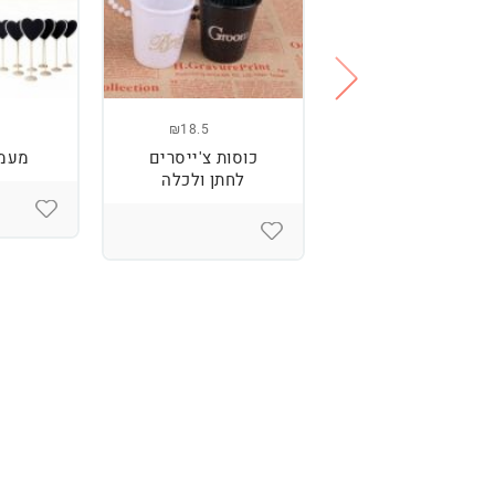
₪18.5
₪18
לט just married
כוסות צ'ייסרים
מעמד
לחתן ולכלה