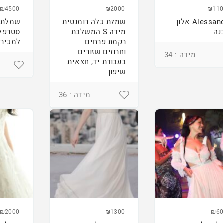
₪4500
₪2000
₪110
Alessandra אלון
שמלת כלה רומנטית
שמלת 
נה
מידה S המשלבת
סטרפל
רקמת פרחים
למכירה
וחרוזים שזורים
מידה : 34
בעבודת יד, חצאית
שיפון
מידה : 36
₪2000
₪1300
₪60