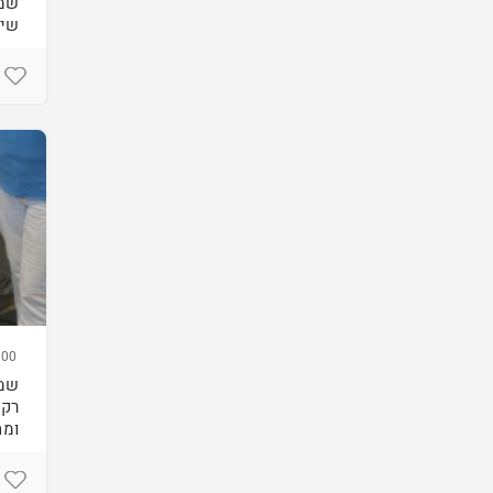
שמל
שיק
00
שמל
רקמ
ומח