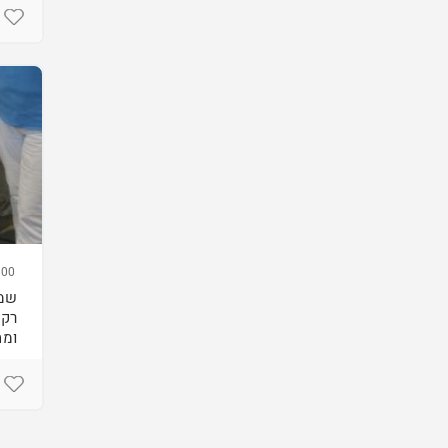
00
שמל
רקמ
ומח