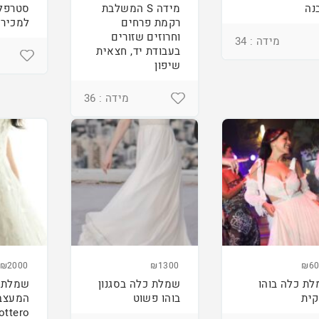
נה
מידה S המשלבת
סטרפל
רקמת פרחים
למכירה
וחרוזים שזורים
מידה : 34
בעבודת יד, חצאית
שיפון
מידה : 36
₪2000
₪1300
₪60
ת כלה בוהו
שמלת כלה בסגנון
שמלת 
ית
בוהו פשוט
ottero