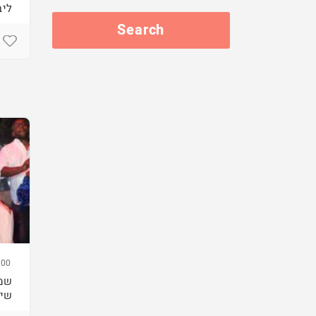
ליב
00
שמל
שיק