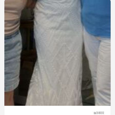
₪3800