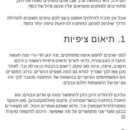
הגדולה, היא למעשה ערב שבו אתם מזמינים מאות אורחים,
מתחייבים לספקים ומוציאים עליו סכום גדול של כסף.
אבל אין סיבה להילחץ! אספנו בשבילכם טיפים חשובים לתחילת
הדרך שיגרמו לארגון החתונה להיראות טיפה יותר נחמד.
1. תיאום ציפיות
לפני שרצים לחפש איפה מתחתנים, מה ינגן הדי-ג'יי ומה תעשה
החברה הטבעונית, כדאי לערוך תיאום ציפיות ראשוני ביניכם:
תקציב, איפה, איזה סוג טקס, רישום ברבנות כן או לא וכו'. לאחר
מכן צפו לכך שצריך לוודא גם למה מצפים ההורים. ברוב המקרים
הם המשתתפים העיקריים בהוצאות של החתונה ומעבר לכך זהו
גם יום של התגשמות חלום עבורם.
עליכם להחליט היכן ניתן להתפשר ומהו קו אדום עבורם: סוג
האוכל בחתונה (בשרי/צמחוני), מיקום (אולם/גן/טבע), סוג הטקס
(מסורתי/דתי/עצמאי) וכו'. וודאו שאתם אומרים הכול, לא משאירים
בבטן ומצד שני מתפשרים על מה שאפשר. היכונו לתקופה סוערת
😉