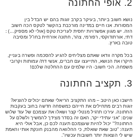
2. אופי החתונה
נושא חשוב ביותר, בעיקר בקרב זוגות בהם יש הבדל בין
המסורות. אנו חיים במדינה מורכבת בהקשר לטקס הכה חשוב
הזה. יש מגוון אפשרויות יחסית לעריכת טקס (אולי לא מספיק…) :
דתי, אורתודוקסי, רפורמי, צהר, חתונה אזרחית בחו"ל ומסיבה
טובה בארץ.
בכל מקרה וודאו שאתם מצליחים להגיע להסכמה ופשרה בעניין,
חיקרו את הנושא, התייעצו עם חברים, אנשי דת/ עמותות וקרובי
משפחה. הכי חשוב- היו שלמים עם ההחלטה שלכם!
3. תקציב החתונה
חישבו כאן היטב – מהו התקציב הריאלי שאתם יכולים להוציא?
זוגות רבים מתחילים את חייהם כמשפחה חדשה בחוב בעקבות
החתונה. עירכו תרגיל מנטלי קצר ושאלו את עצמכם של עוד שלוש
שנים: "אני עתידי יקר, האם זה בסדר מצידך להמשיך ולשלם על
החתונה?" יכול להיות שעצמכם תענה לכם כן, אבל אולי היא
תענה: "טוב שאת שואלת, כי ההלוואה מהבנק חונקת אותי והאמת
שיש לי הוצאות יותר חשובות עכשיו".