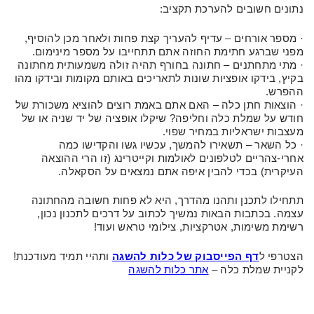
נתונים חשובים להערכת תקציב:
· מספר אורחים – עדיף להעריך קצת פחות ולאחר מכן להוסיף,
מפני שברגע חתימת החוזה אתם תתחייבו על מספר מינימום.
· מתי מתחתנים – חתונה בחורף תהיה זולה משמעותית מחתונה
בקיץ, בידקו אופציות שונות לתאריכים באותם מקומות ובידקו מהו
ההפרש.
· הוצאות חתן כלה – האם אתם באמת רוצים להוציא משכורת של
חודש על שמלת כלה וחליפה? שיקלו אופציה של יד שניה או של
מעצבות ישראליות במחיר שפוי.
· כל השאר – תשאירו להמשך, עכשיו גשו והקדישו כמה
אחרי-צהריים לטלפונים לאולמות וקייטרינג (זו הרי ההוצאה
העיקרית) בכדי להבין איפה אתם נמצאים על הסקאלה.
תתחילו לתכנן ותהנו מהדרך, היא לא פחות חשובה מהחתונה
עצמה. בכתבות הבאות נמשיך לכתוב על דרכים לתכנון נכון,
רשימת משימות, אטרקציות, צילומי טראש ועוד!
הצטרפי ל
דף הפייסבוק של כלות להשגה
ותהיי תמיד מעודכנת!
לקניית שמלת כלה –
אתר כלות להשגה