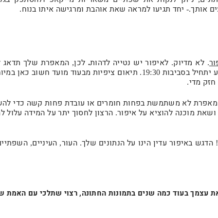
ם אותך
יחד תגיעו למראה שאת אוהבת ומרגישה איתו בנוח
.
.-
ור
לא מדיוק
לאיפור יש נטייה לדהות
לכן
המאפרת שלך תדאג ל
,
.
.
.
 יתחיל בסביבות
תיאום ציפיות מבעוד מועד חשוב כאן במיו
19:30.
חזק מדי
.
מאפרת לא משתמשת בפחות חומרים או עובדת פחות קשה כדי להש
שאת מוכנה להוציא על איפור
הרצון לחסוך יתר על המידה עלול 
.
הדגש באיפור עדין הינו על הנתונים שלך
העור
העיניים
השפתיים
,
,
.
את עצמך בעוד כמה שנים בתמונות החתונה, רצוי שתלכי עם האמת ש