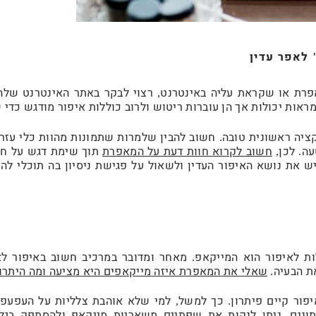
לאפר עדין
פרת או שקראת עליה באינטרנט
רצוי לבקר באתר האינטרנט שלה
,
ראות יכולות אך הן עוברות ריטוש ולרוב כוללות איפור מודגש כדי 
קציה ראשונית טובה
חשוב להבין שלמרות שתמונות מהוות כלי עזר
.
עה
לכן
חשוב לקרוא חוות דעת על המאפרת
תוך שימת דגש על חוו
,
.
ש את נושא האיפור העדין ולשאול על פגישת ניסיון בה תוכלי ל
ת לאיפור הוא המייקאפ
מאחר ומדובר במרכיב חשוב באיפור לא
.
ת הבעיה
שאלי את המאפרת איזה מייקאפים היא מציעה ומה היתרונ
.
פור קיים פיתרון
כך למשל
למי שלא אוהבת צלליות על העפעפי
,
.
ונים
ניתן לנקות את שפתיים משאריות מייקאפ ולהסתפק בגל
,