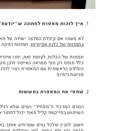
איך לזהות מאפרת לחתונה ש
יודעת
"
"
לא משנה אם קיבלת המלצה ישירה על מא
בתמונות של כלות אמיתיות
תמונות הפקה מ
.
תמונות של הכלות
לעומת זאת
יתנו אינדי
,
,
כלל תופס רק חצי ממראה האיפור ולכן מט
הטלפון הראשונית עם המאפרת רצוי להדגי
פגישת ניסיון
!
שתפי את המאפרת בחששות
הגורם המרכזי ה
מפחיד
נשים שלא רגילו
"
"
השימוש במייקאפ קליל מאוד יכול לפתור א
חשוב להבין שלכל גורם שמרתיע אותך באי
מראה נקי ולא עמוס
למי שסולדת משפת
.