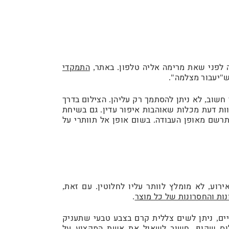
 לפני שאת מרימה אליה טלפון
באתר
התמקדי
,
.
ש
יעבור מצלמה
".
"
 חשוב
לא ניתן להסתמך רק עליהן
הצילום בדרך
.
,
ת דעת מכלות שאוהבות איפור עדין
גם בשיחת
.
התרשם מאופן העבודה
בשום אופן אל תוותרי על
.
ירוע
לא מומלץ לוותר עליו לחלוטין
עם זאת
,
.
,
ות והחסרונות של כל מוצר
.
ים
ניתן לשים צללית קרם בצבע טבעי שתעניק
,
וס שקוף
חשוב לשאול את אשת המקצוע על
.