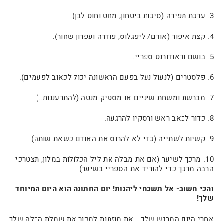
3. ערכת תפירה (סיכות ביטחון, מחט וחוט לבן).
4. קצת איפור (אודם/ ליפגלוס, פודרה ועפרון שחור).
5. בושם ודאודורנט ספריי.
6. פלסטרים (לנעול נעל בפעם הראשונה יכול לכאוב לפעמים).
7. מברשת ומשחת שיניים או מסטיק מנטה (להתרעננות..)
8. כדור לכאב ראש ורסקיו להרגעה.
9. קשיות לשתייה (כדי לא להרוס את האודם כשאת שותה).
10. מרכך לשיער (אם את מבלה את ליל הכלולות במלון, תצטרכי
הרבה מרכך כדי להוריד את הספריי בשיער)
והכי חשוב- אל תשכחי ליהנות! יום החתונה הוא היום המיוחד
שלך!
אחרי היום המרגש שלך… את מוזמנת למכור את שמלת הכלה שלך